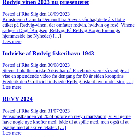
Rødvig vinen 2023 nu præsenteret
Posted af
Rita Siig
den
18/09/2023
Kunstneren Camilla Demandt fra Stevns står bag dette års flotte
etiket på Rødvig-vinen, der omfatter rødvin, hvidvin og rosé. Vinene
sælges i Dagli`Brugsen, Rødvig. På Rødvig Borgerforenings
hjemmeside (se Nyheder) […]
Læs mere
Indvielse af Rødvig fiskerihavn 1943
Posted af
Rita Siig
den
30/08/2023
Stevns Lokalhistoriske Arkiv har på Facebook været så venlige at
vise en spændende video fra dengang for 80 år siden kronprins
Frederik den 9. officielt indviede Rødvig fiskerihavn under stor […]
Læs mere
REVY 2024
Posted af
Rita Siig
den
31/07/2023
Pensionistbanden vil 2024 opføre en revy i marts/april, vi vil gerne
have nogle nye kræfter med, både til at spille med, men også til at
hjælpe med at skrive tekster. […]
Læs mere