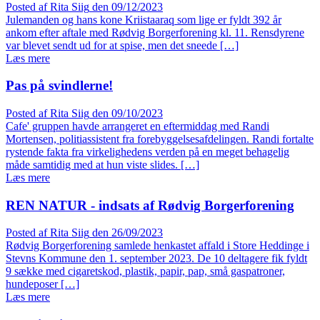
Posted af
Rita Siig
den
09/12/2023
Julemanden og hans kone Kriistaaraq som lige er fyldt 392 år
ankom efter aftale med Rødvig Borgerforening kl. 11. Rensdyrene
var blevet sendt ud for at spise, men det sneede […]
Læs mere
Pas på svindlerne!
Posted af
Rita Siig
den
09/10/2023
Cafe' gruppen havde arrangeret en eftermiddag med Randi
Mortensen, politiassistent fra forebyggelsesafdelingen. Randi fortalte
rystende fakta fra virkelighedens verden på en meget behagelig
måde samtidig med at hun viste slides. […]
Læs mere
REN NATUR - indsats af Rødvig Borgerforening
Posted af
Rita Siig
den
26/09/2023
Rødvig Borgerforening samlede henkastet affald i Store Heddinge i
Stevns Kommune den 1. september 2023. De 10 deltagere fik fyldt
9 sække med cigaretskod, plastik, papir, pap, små gaspatroner,
hundeposer […]
Læs mere