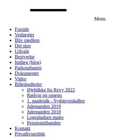
Menu
Forside
Vedtægter
Bliv medlem
Det sker
Udvalg
Bestyrelse
Indlæg (blog)
Parkourbanen
Dokumenter
Video
Billedgallerier
Øjeblikke fra Revy 2022
Rødvig og omegn
1. spadestik - Sydstevnshallen
Julemanden 2019
Julemanden 2018
Legepladsen males
Pensionistbanden
Kontakt
Privatlivspolitik